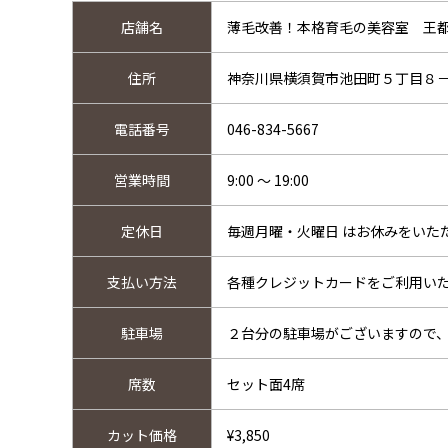
店舗名
薄毛改善！本格育毛の美容室 王
住所
神奈川県横須賀市池田町５丁目８
電話番号
046-834-5667
営業時間
9:00 ～ 19:00
定休日
毎週月曜・火曜日 はお休みをいた
支払い方法
各種クレジットカードをご利用い
駐車場
２台分の駐車場がございますので
席数
セット面4席
カット価格
¥3,850