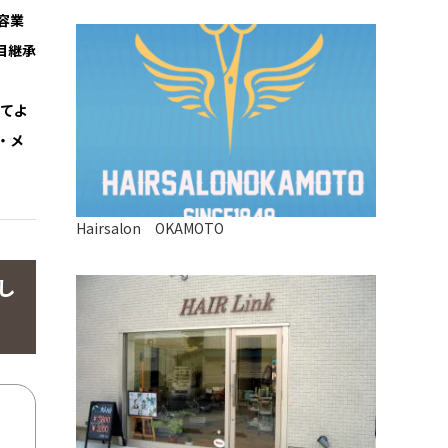
容業
目継承
してよ
・メ
Hairsalon OKAMOTO
し