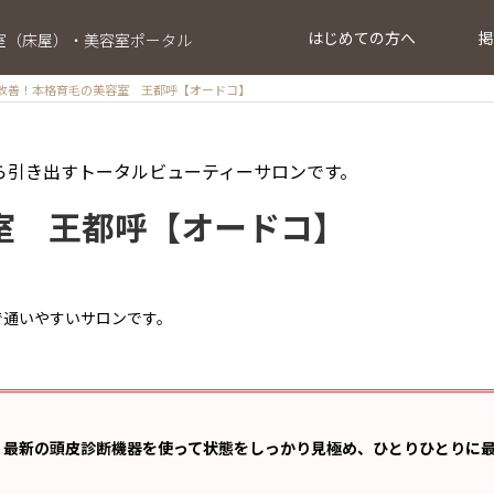
はじめての方へ
掲
室（床屋）・美容室ポータル
改善！本格育毛の美容室 王都呼【オードコ】
ら引き出すトータルビューティーサロンです。
室 王都呼【オードコ】
で通いやすいサロンです。
。最新の頭皮診断機器を使って状態をしっかり見極め、ひとりひとりに