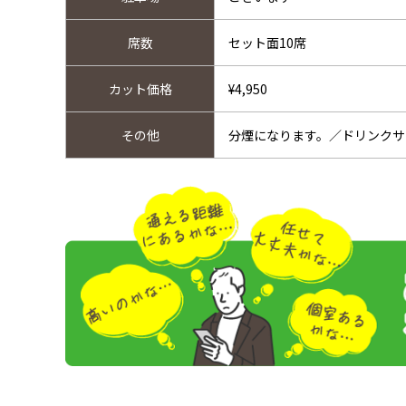
席数
セット面10席
カット価格
¥4,950
その他
分煙になります。／ドリンクサ