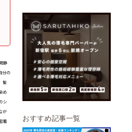
閑静
自分の
、髪
染め
のシ
なが
おすすめ記事一覧
密着