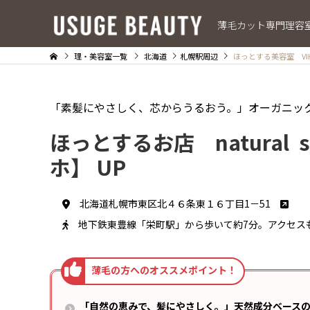
薄毛カット専門理容
理・美容室一覧
北海道
札幌駅周辺
ほっとする美容室 VI
「素髪にやさしく、芯からうるおう。」オーガニッ
ほっとするお店 natural st
ホ】 UP
北海道札幌市東区北４６条東１６丁目1－51
地下鉄東豊線「栄町駅」から歩いて約7分。アクセス
「自然の恵みで、髪にやさしく。」天然成分ベース