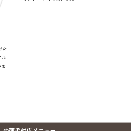
せた
イル
いま
】 の薄毛対応メニュー