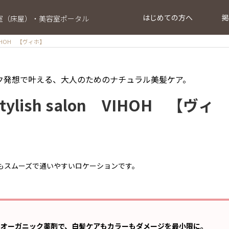
はじめての方へ
掲
室（床屋）・美容室ポータル
HOH 【ヴィホ】
ク発想で叶える、大人のためのナチュラル美髪ケア。
ylish salon VIHOH 【ヴィ
もスムーズで通いやすいロケーションです。
のオーガニック薬剤で、白髪ケアもカラーもダメージを最小限に。