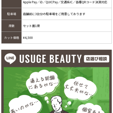
Apple Pay／iD／QUICPay／交通系IC／各種QRコード決済対応
駐車場
店舗前に3台分の駐車場をご用意しております
席数
セット面1席
カット価格
¥4,500