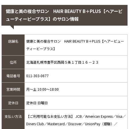
健康と美の複合サロン HAIR BEAUTY B＋PLUS【ヘアービ
ューティービープラス】のサロン情報
店舗名
健康と美の複合サロン HAIR BEAUTY B＋PLUS【ヘアービュー
ティービープラス】
住所
北海道札幌市豊平区西岡５条１丁目１６－２３
電話番号
011-303-0677
営業時間
月～土 10:00～18:00
定休日
定休日 日曜日
支払い方法
【ご利用可能なお支払い方法】 JCB／American Express／Visa／
Diners Club／Mastercard／Discover／UnionPay（銀聯）／