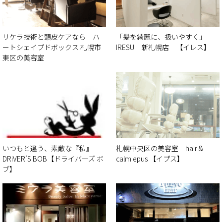
リケラ技術と頭皮ケアなら ハ
「髪を綺麗に、扱いやすく」
ートシェイプドボックス 札幌市
IRESU 新札幌店 【イレス】
東区の美容室
いつもと違う、素敵な『私』
札幌中央区の美容室 hair &
DRiVER’S BOB【ドライバーズ ボ
calm epus 【イプス】
ブ】