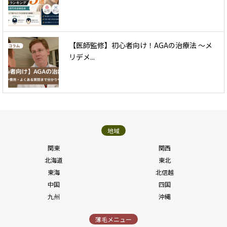
【医師監修】初心者向け！AGAの治療法 〜メ
リデメ...
地域
関東
関西
北海道
東北
東海
北信越
中国
四国
九州
沖縄
薄毛メニュー