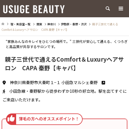
検索
理・美容室一覧
関東
神奈川
伊勢原・秦野・渋沢
親子三世代で通える
Comfort＆Luxuryヘアサロン CAPA 秦野【キャパ】
“家族みんなのキレイをひとつの場所で。” 三世代が安心して通える、くつろぎ
と高品質が共存するサロンです。
親子三世代で通えるComfort＆Luxuryヘアサ
ロン CAPA 秦野【キャパ】
神奈川県秦野市大秦町１−１ 小田急マルシェ秦野
小田急線・秦野駅から徒歩わずか10秒の好立地。駅を出てすぐに
ご来店いただけます。