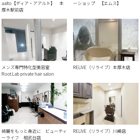
aalto【ディア・アアルト】 本
ーショップ 【エムス】
厚木駅前店
メンズ専門特化型美容室
RELIVE（リライブ）本厚木店
Root.Lab private hair salon
綺麗をもっと身近に ビューティ
RELIVE（リライブ）川崎店
ーライフ 相武台店