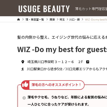
薄毛カット専門理容
理・美容室一覧
関東
埼玉
川口・蕨
WIZ -Do my best
髪の内側から整え、エイジング世代の悩みに応える
WIZ -Do my best for g
埼玉県川口市栄町３－１２－６ ２F
川口駅東口から徒歩5分／川口元郷エリアからもアク
薄毛やクセ毛、うねりなど、年齢による髪質の悩み
一人ひとりに合ったケアが受けられます。