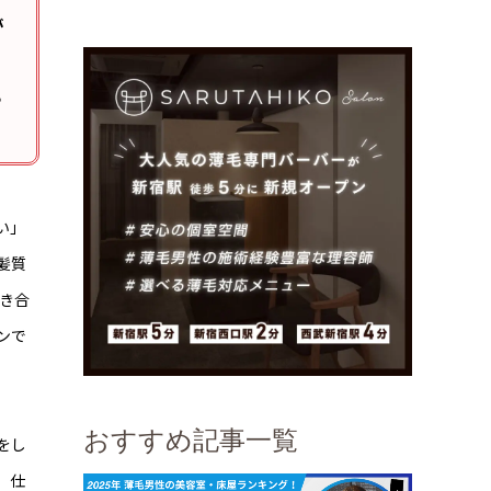
が
る
い」
髪質
き合
ンで
おすすめ記事一覧
をし
。仕