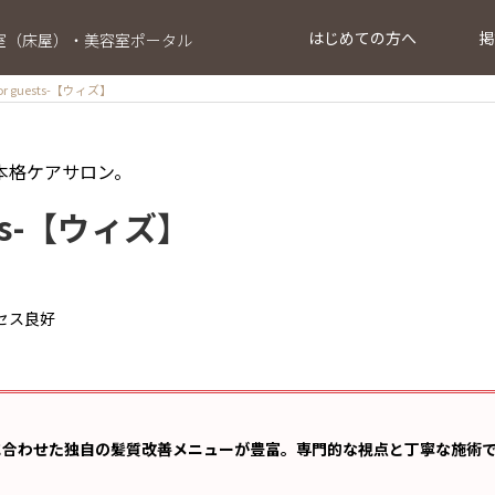
はじめての方へ
掲
室（床屋）・美容室ポータル
 for guests-【ウィズ】
本格ケアサロン。
uests-【ウィズ】
セス良好
に合わせた独自の髪質改善メニューが豊富。専門的な視点と丁寧な施術