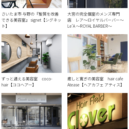
さいたま市 与野の『髪質を改善
大宮の完全個室のメンズ専門
できる美容室』 signet【シグネッ
店 レア〜ロイヤルバーバー〜
ト】
Le’A 〜ROYAL BARBER〜
ずっと通える美容室 coco-
癒しと寛ぎの美容室 hair cafe
hair【ココヘアー】
Atease【ヘアカフェ アティス】