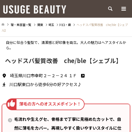
検索
理・美容室一覧
関東
埼玉
川口・蕨
ヘッドスパ髪質改善 che/ble【シェブ
ル】
自分に似合う髪型で、清潔感と好印象を両立。大人の魅力はヘアスタイルか
ら。
ヘッドスパ髪質改善 che/ble【シェブル】
埼玉県川口市幸町２－２－２４ １Ｆ
川口駅東口から徒歩6分の好アクセス♪
毛流れや生えグセ、骨格まで丁寧に見極めたカットで、自
然に薄毛をカバー。再現しやすく扱いやすいスタイルに仕