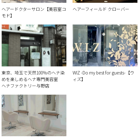
ヘアードクターサロン【美容室コ
ヘアーフィールド クローバー
モド】
東京、埼玉で天然100％のヘナ染
WIZ -Do my best for guests-【ウ
めを楽しめるヘナ専門美容室
ィズ】
ヘナファクトリー与野店