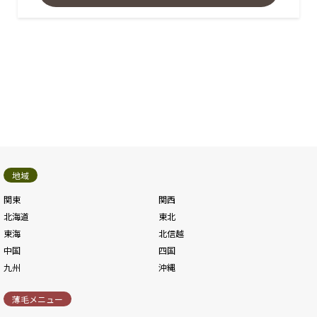
地域
関東
関西
北海道
東北
東海
北信越
中国
四国
九州
沖縄
薄毛メニュー