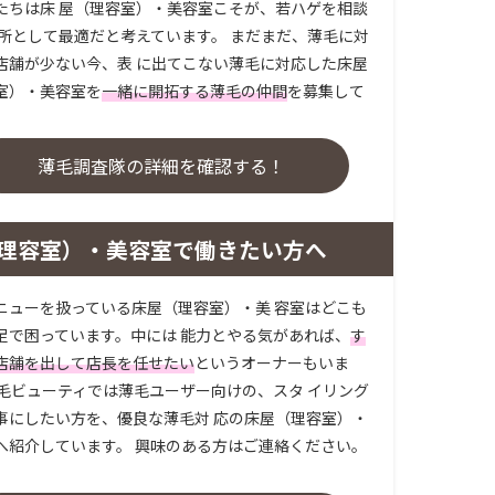
たちは床 屋（理容室）・美容室こそが、若ハゲを相談
場所として最適だと考えています。 まだまだ、薄毛に対
店舗が少ない今、表 に出てこない薄毛に対応した床屋
室）・美容室を
一緒に開拓する薄毛の仲間
を募集して
。
薄毛調査隊の詳細を確認する！
理容室）・美容室で働きたい方へ
ニューを扱っている床屋（理容室）・美 容室はどこも
足で困っています。中には 能力とやる気があれば、
す
店舗を出して店長を任せたい
というオーナーもいま
薄毛ビューティでは薄毛ユーザー向けの、スタ イリング
事にしたい方を、優良な薄毛対 応の床屋（理容室）・
へ紹介しています。 興味のある方はご連絡ください。