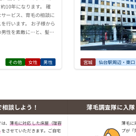
約10年になります。 確
なサービス、育毛の相談に
を行います。 お子様から
の男性を素敵に…と、髪…
その他
女性
男性
宮城
仙台駅周辺・東口
で相談しよう！
薄毛調査隊に入隊
では、
薄毛に対応 した床屋（理容
薄毛に
い
をさせていただきます。ご自宅
プが「