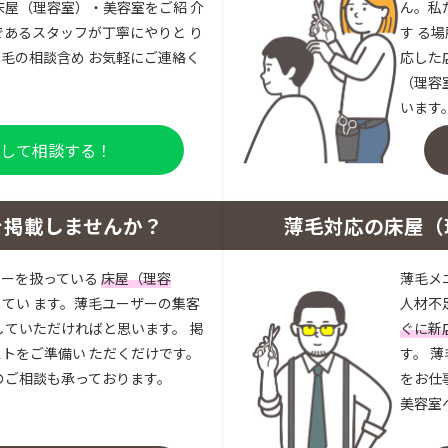
床屋（理容室）・美容室をご紹 介
ん。私
であるスタッフが丁寧にやりと り
す る
毛の相談含め お気軽にご連絡く
応した
（理容
います
登録して相談する！
を掲載しませんか？
薄毛対応の床屋（
ューを扱っている
床屋（理容
薄毛メ
してい ます。薄毛ユーザーの集客
人材不
していただければと思います。 掲
ぐに新
トをご準備い ただくだけです。
す。 
のご相談も承っております。
をお仕
美容室