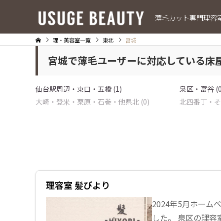
薄毛カット専門理容
理・美容室一覧
東北
宮城
宮城で薄毛ユーザーに対応している床
仙台駅周辺・東口・五橋 (1)
泉区・富谷 (0
大崎・登米・栗原・石巻・他県北 (0)
北四番丁・その
理容室 髪びより
2024年5月ホー
した。 泉区の理容