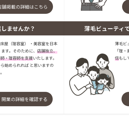
店舗掲載の詳細はこちら
業しませんか？
薄毛ビューティ
床屋（理容室） ・美容室を日本
薄毛ビ
 ます。そのために、
店舗独立、
「理・
容師・理容師を支援
いたします。
信
もし
ら始められれば と思いますの
い。
・開業の詳細を確認する