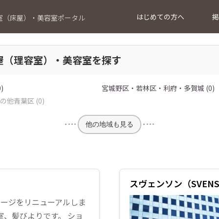
はじめての方へ
掲
室（床屋）・美容室ポータル
屋（理容室）・美容室を探す
)
宮城野区・若林区・利府・多賀城 (0)
他青葉区 (0)
他の地域も見る
スヴェンソン（SVEN
ムページをリニューアルしま
室、髪びよりです。 ショ