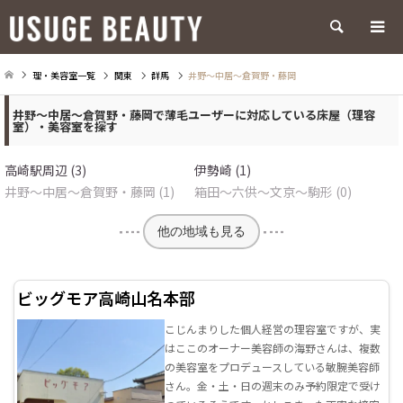
検索
理・美容室一覧
関東
群馬
井野～中居～倉賀野・藤岡
井野～中居～倉賀野・藤岡で薄毛ユーザーに対応している床屋（理容
室）・美容室を探す
高崎駅周辺 (3)
伊勢崎 (1)
井野～中居～倉賀野・藤岡 (1)
箱田～六供～文京～駒形 (0)
他の地域も見る
ビッグモア高崎山名本部
こじんまりした個人経営の理容室ですが、実
はここのオーナー美容師の海野さんは、複数
の美容室をプロデュースしている敏腕美容師
さん。金・土・日の週末のみ予約限定で受け