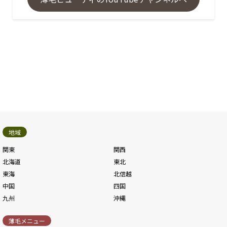
地域
関東
関西
北海道
東北
東海
北信越
中国
四国
九州
沖縄
薄毛メニュー