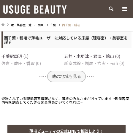
検索
理・美容室一覧
関東
千葉
西千葉・稲毛
西千葉・稲毛で薄毛ユーザーに対応している床屋（理容室）・美容室を
探す
千葉駅周辺 (1)
五井・木更津・君津・館山 (0)
佐倉・成田・香取 (0)
新京成線・増尾・六実・元山 (0)
他の地域も見る
登録されている理美容室情報がなく、薄毛のみなさまが困っています…理美容室
情報を調査してくださる調査隊員がいてくれれば…
薄毛ビューティの公式LINEで相談しよう！