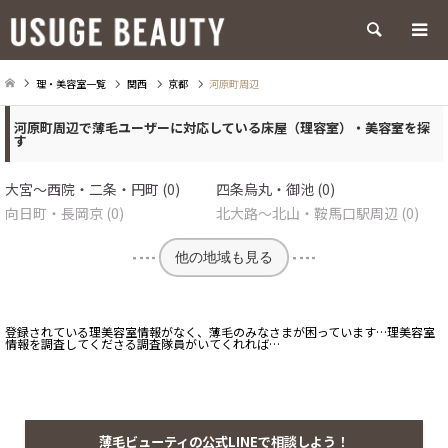
検索
理・美容室一覧
関西
京都
河原町周辺
河原町周辺で薄毛ユーザーに対応している床屋（理容室）・美容室を探
す
大宮～西院・二条・円町 (0)
四条烏丸・御池 (0)
向日町・長岡京 (0)
北大路～北山・鞍馬口駅周辺 (0)
他の地域も見る
登録されている理美容室情報がなく、薄毛のみなさまが困っています…理美容室
情報を調査してくださる調査隊員がいてくれれば…
薄毛ビューティの公式LINEで相談しよう！