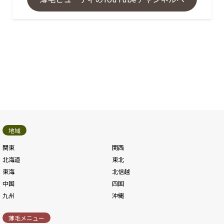
地域
関東
関西
北海道
東北
東海
北信越
中国
四国
九州
沖縄
薄毛メニュー