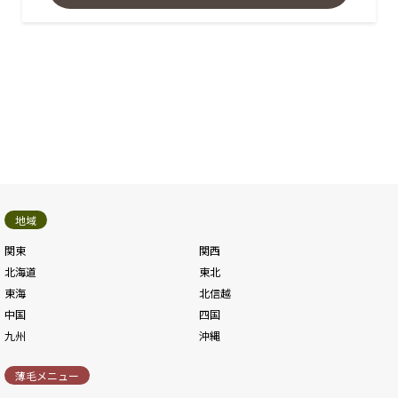
地域
関東
関西
北海道
東北
東海
北信越
中国
四国
九州
沖縄
薄毛メニュー