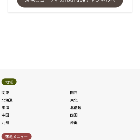
地域
関東
関西
北海道
東北
東海
北信越
中国
四国
九州
沖縄
薄毛メニュー