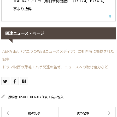
※AERA・アエラ（朝日新聞出版）（17.12.4）P27 の記
事より抜粋
関連ニュース・ページ
AERA dot（アエラのWEBニュースメディア）にも同時に掲載された
記事
ドラマ映画の薄毛・ハゲ関連の監修、ニュースへの取材協力など
投稿者:
USUGE BEAUTY代表：高井智久