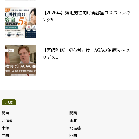
【2026年】薄毛男性向け美容室コスパランキ
ング5...
【医師監修】初心者向け！AGAの治療法 〜メ
リデメ...
地域
関東
関西
北海道
東北
東海
北信越
中国
四国