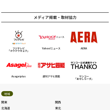
メディア掲載・取材協力
フジテレビ
Yahoo!ニュース
AERA
「ホウドウキョク」
Asageiplus
週刊アサヒ芸能
サンコー
「あせしらーず」
地域
関東
関西
北海道
東北