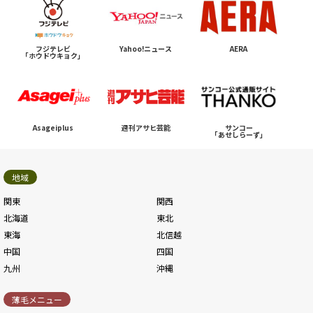
フジテレビ
Yahoo!ニュース
AERA
「ホウドウキョク」
Asageiplus
週刊アサヒ芸能
サンコー
「あせしらーず」
地域
関東
関西
北海道
東北
東海
北信越
中国
四国
九州
沖縄
薄毛メニュー