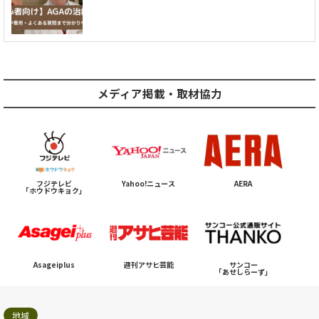
メディア掲載・取材協力
フジテレビ
Yahoo!ニュース
AERA
「ホウドウキョク」
Asageiplus
週刊アサヒ芸能
サンコー
「あせしらーず」
地域