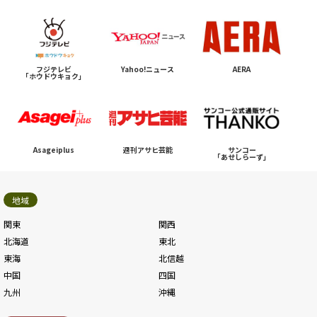
フジテレビ
Yahoo!ニュース
AERA
「ホウドウキョク」
Asageiplus
週刊アサヒ芸能
サンコー
「あせしらーず」
地域
関東
関西
北海道
東北
東海
北信越
中国
四国
九州
沖縄