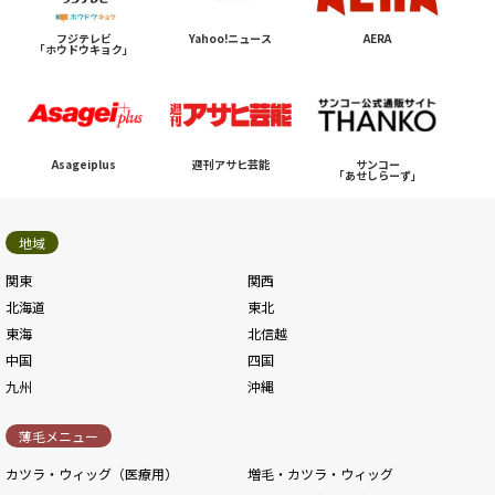
フジテレビ
Yahoo!ニュース
AERA
「ホウドウキョク」
Asageiplus
週刊アサヒ芸能
サンコー
「あせしらーず」
地域
関東
関西
北海道
東北
東海
北信越
中国
四国
九州
沖縄
薄毛メニュー
カツラ・ウィッグ（医療用）
増毛・カツラ・ウィッグ