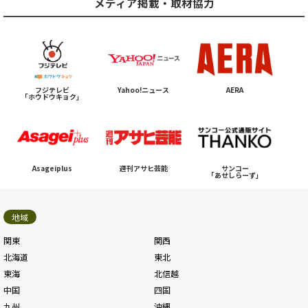
メディア掲載・取材協力
フジテレビ
Yahoo!ニュース
AERA
「ホウドウキョク」
Asageiplus
週刊アサヒ芸能
サンコー
「あせしらーず」
地域
関東
関西
北海道
東北
東海
北信越
中国
四国
九州
沖縄