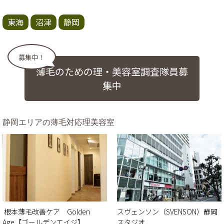
東海
沼津
静岡
募集中！
薄毛のための理・美容室調査隊員募
集中
静岡エリアの薄毛対応理美容室
根本薄毛改善ケア Golden
スヴェンソン（SVENSON）静岡
Age【ゴールデンエイジ】
スタジオ