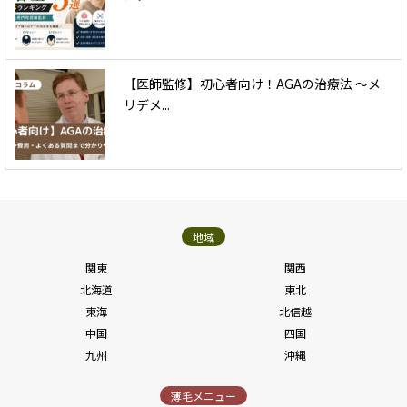
【医師監修】初心者向け！AGAの治療法 〜メ
リデメ...
地域
関東
関西
北海道
東北
東海
北信越
中国
四国
九州
沖縄
薄毛メニュー