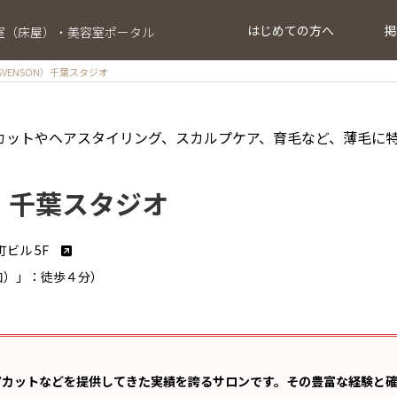
はじめての方へ
掲
室（床屋）・美容室ポータル
VENSON）千葉スタジオ
カットやヘアスタイリング、スカルプケア、育毛など、薄毛に
N）千葉スタジオ
町ビル 5F
口）」：徒歩４分）
アカットなどを提供してきた実績を誇るサロンです。その豊富な経験と