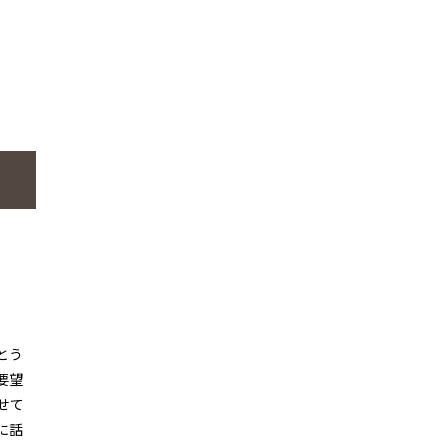
とう
要望
せて
に話