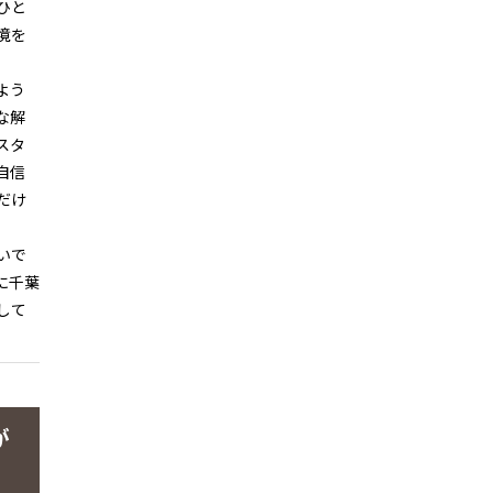
ひと
境を
よう
な解
スタ
自信
だけ
いで
に千葉
して
が