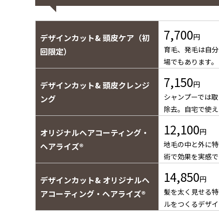
7,700
デザインカット& 頭皮ケア（初
円
育毛、発毛は自分
回限定）
場でもあります。（
7,150
デザインカット& 頭皮クレンジ
円
シャンプーでは取
ング
除去。自宅で使え
12,100
オリジナルヘアコーティング・
円
地毛の中と外に特
ヘアライズ®
術で効果を実感で
14,850
デザインカット& オリジナルヘ
円
髪を太く見せる特
アコーティング・ヘアライズ®
ルをつくるデザイ