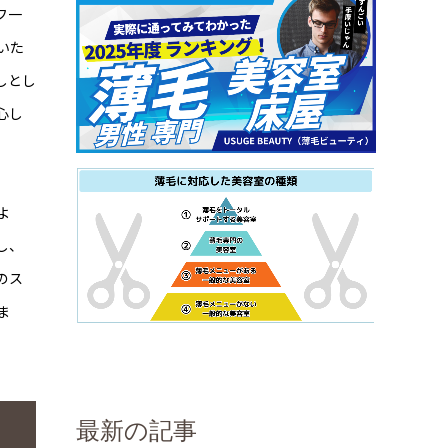
フ一
いた
しとし
心し
よ
し、
のス
ま
最新の記事