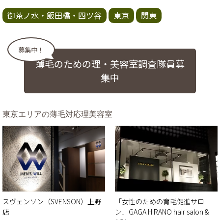
御茶ノ水・飯田橋・四ツ谷
東京
関東
募集中！
薄毛のための理・美容室調査隊員募
集中
東京エリアの薄毛対応理美容室
スヴェンソン（SVENSON）上野
「女性のための​育毛促進サロ
店
ン」GAGA HIRANO hair salon &