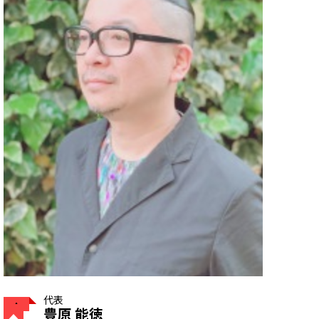
代表
豊原 能徳