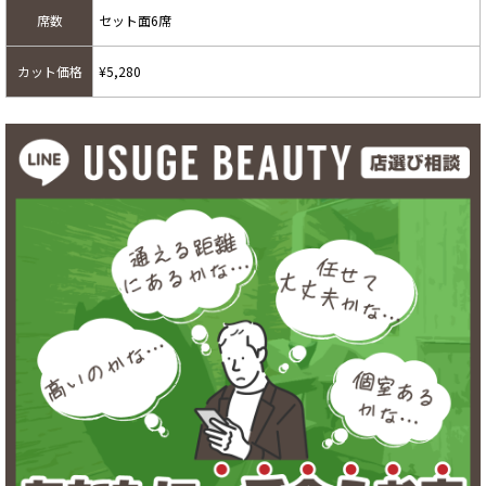
席数
セット面6席
カット価格
¥5,280