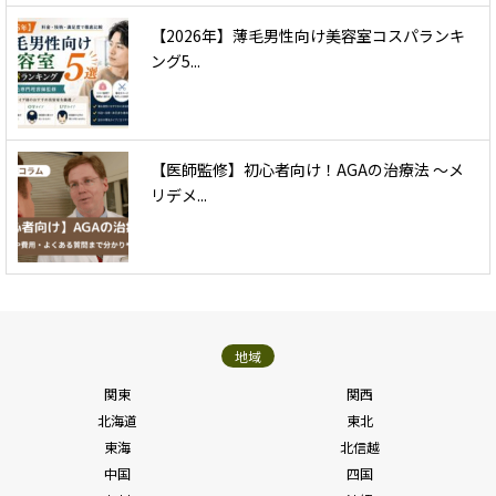
【2026年】薄毛男性向け美容室コスパランキ
ング5...
【医師監修】初心者向け！AGAの治療法 〜メ
リデメ...
地域
関東
関西
北海道
東北
東海
北信越
中国
四国