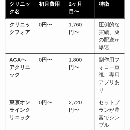
クリニッ
初月費用
2ヶ月
特徴
ク名
目〜
クリニッ
0円〜
1,760
圧倒的な
クフォア
円〜
実績、薬
の配送が
爆速
AGAヘ
0円〜
1,800
副作用フ
アクリニ
円〜
ォロー重
ック
視、専用
アプリあ
り
東京オン
0円〜
2,720
セットプ
ラインク
円〜
ランが豊
リニック
富でシン
プル