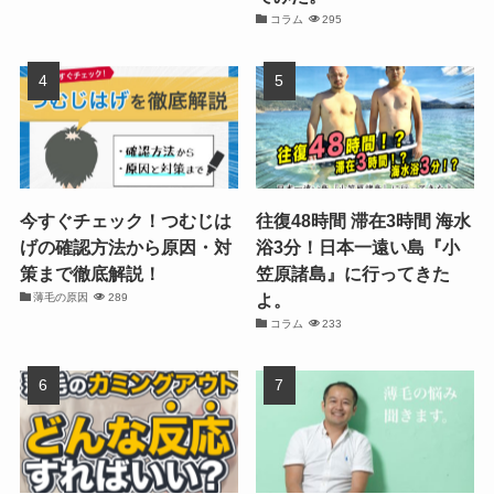
コラム
295
今すぐチェック！つむじは
往復48時間 滞在3時間 海水
げの確認方法から原因・対
浴3分！日本一遠い島『小
策まで徹底解説！
笠原諸島』に行ってきた
よ。
薄毛の原因
289
コラム
233