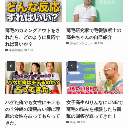
薄毛のカミングアウトをさ
薄毛研究家で毛髪診断士の
れたら、どのように反応す
高井ちゃんの自己紹介
れば良いか？
薄毛インタビュー
159
薄毛の相談
168
ハゲた俺でも女性にモテる
女子高生AIりんなにLINEで
の？沖縄の凄腕占い師に理
薄毛の悩みを相談したら衝
想の女性を占ってもらって
撃の回答が返ってきた！
きた。
薄毛
124