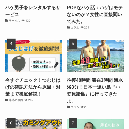
ハゲ男子をレンタルするサ
POPなハゲ話：ハゲはモテ
ービス
ないのか？女性に直接聞い
てみた。
サービス
430
コラム
294
今すぐチェック！つむじは
往復48時間 滞在3時間 海水
げの確認方法から原因・対
浴3分！日本一遠い島『小
策まで徹底解説！
笠原諸島』に行ってきた
よ。
薄毛の原因
289
コラム
232