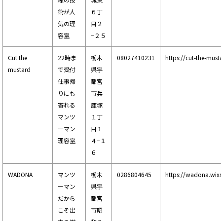
術が人
６丁
気の理
目２
容室
−２５
Cut the
22時ま
栃木
08027410231
https://cut-the-mus
mustard
で受付
県宇
仕事帰
都宮
りにも
市兵
寄れる
庫塚
マンツ
１丁
ーマン
目１
理容室
４−１
６
WADONA
マンツ
栃木
0286804645
https://wadona.wix
ーマン
県宇
だから
都宮
こそ出
市昭