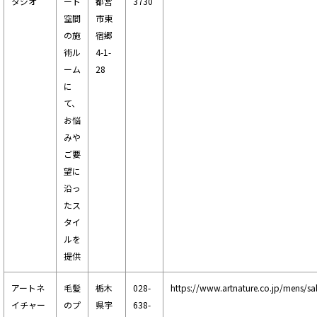
タジオ
ート
都宮
3730
空間
市東
の施
宿郷
術ル
4-1-
ーム
28
に
て、
お悩
みや
ご要
望に
沿っ
たス
タイ
ルを
提供
アートネ
毛髪
栃木
028-
https://www.artnature.co.jp/mens/sa
イチャー
のプ
県宇
638-