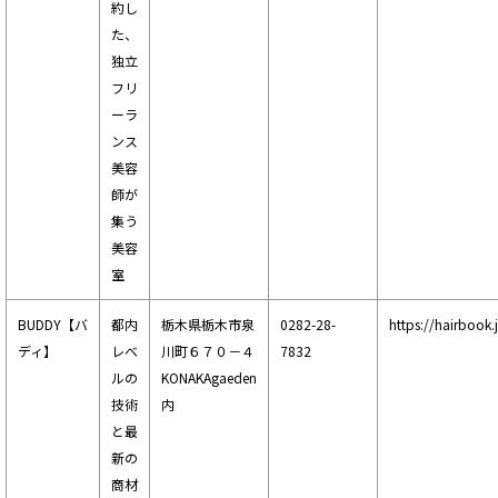
約し
た、
独立
フリ
ーラ
ンス
美容
師が
集う
美容
室
BUDDY【バ
都内
栃木県栃木市泉
0282-28-
https://hairbook
ディ】
レベ
川町６７０－４
7832
ルの
KONAKAgaeden
技術
内
と最
新の
商材