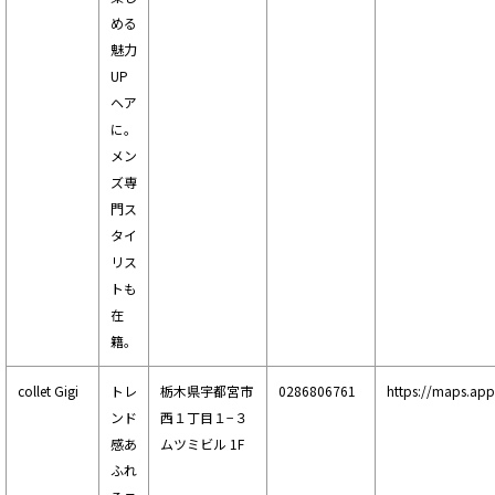
める
魅力
UP
ヘア
に。
メン
ズ専
門ス
タイ
リス
トも
在
籍。
collet Gigi
トレ
栃木県宇都宮市
0286806761
https://maps.ap
ンド
西１丁目１−３
感あ
ムツミビル 1F
ふれ