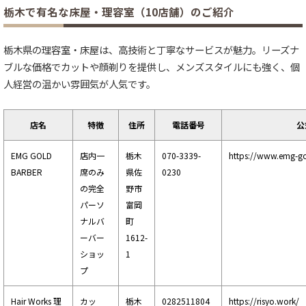
栃木で有名な床屋・理容室（10店舗）のご紹介
栃木県の理容室・床屋は、高技術と丁寧なサービスが魅力。リーズナ
ブルな価格でカットや顔剃りを提供し、メンズスタイルにも強く、個
人経営の温かい雰囲気が人気です。
店名
特徴
住所
電話番号
公
EMG GOLD
店内一
栃木
070-3339-
https://www.emg-go
BARBER
席のみ
県佐
0230
の完全
野市
パーソ
富岡
ナルバ
町
ーバー
1612-
ショッ
1
プ
Hair Works 理
カッ
栃木
0282511804
https://risyo.work/