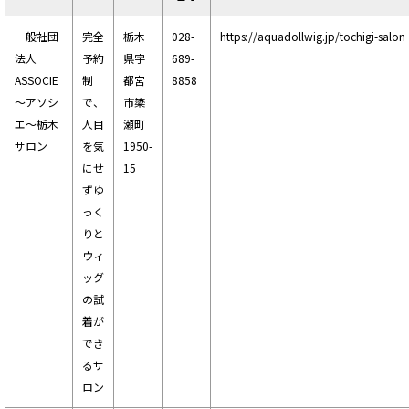
一般社団
完全
栃木
028-
https://aquadollwig.jp/tochigi-salon
法人
予約
県宇
689-
ASSOCIE
制
都宮
8858
～アソシ
で、
市簗
エ～栃木
人目
瀬町
サロン
を気
1950-
にせ
15
ずゆ
っく
りと
ウィ
ッグ
の試
着が
でき
るサ
ロン