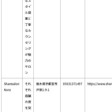
るス
タイ
ル提
案と
丁寧
なカ
ウン
セリ
ング
が魅
力の
サロ
ン
Sharesalon
それ
栃木県宇都宮市
05031371497
https://www.shar
Nora
ぞれ
戸祭1-9-1
店舗
の席
を契