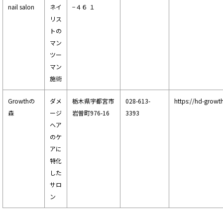
nail salon
ネイ
−４６ １
リス
トの
マン
ツー
マン
施術
Growthの
ダメ
栃木県宇都宮市
028-613-
https://hd-growt
森
ージ
岩曽町976-16
3393
ヘア
のケ
アに
特化
した
サロ
ン