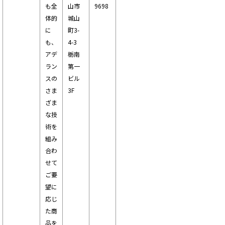
も全
山市
9698
体的
城山
に
町3-
も、
4-3
アデ
栃南
ラン
第一
スの
ビル
さま
3F
ざま
な技
術を
組み
合わ
せて
ご要
望に
応じ
た商
品を