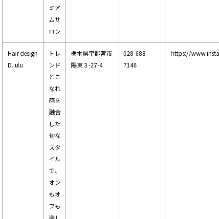
ミア
ムサ
ロン
Hair design
トレ
栃木県宇都宮市
028-688-
https://www.inst
D. ulu
ンド
陽東３-27-4
7146
とこ
なれ
感を
融合
した
旬な
スタ
イル
で、
オン
もオ
フも
楽し