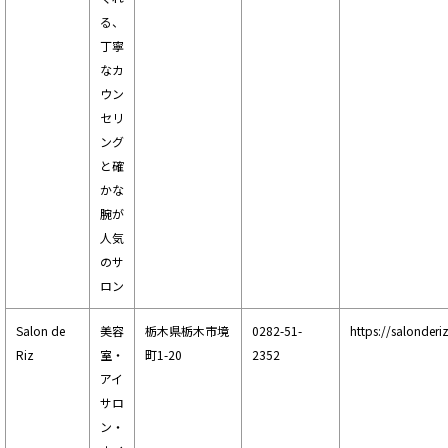
る、
丁寧
なカ
ウン
セリ
ング
と確
かな
腕が
人気
のサ
ロン
Salon de
美容
栃木県栃木市境
0282-51-
https://salonderiz
Riz
室・
町1-20
2352
アイ
サロ
ン・