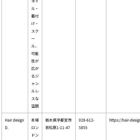
ネイ
ル・
着付
け・
スク
ー
ル、
可能
性が
広が
るジ
ャン
ルレ
スな
空間
Hair design
本場
栃木県宇都宮市
028-612-
https://hair-desi
D.
ロン
若松原1-11-47
5855
ドン