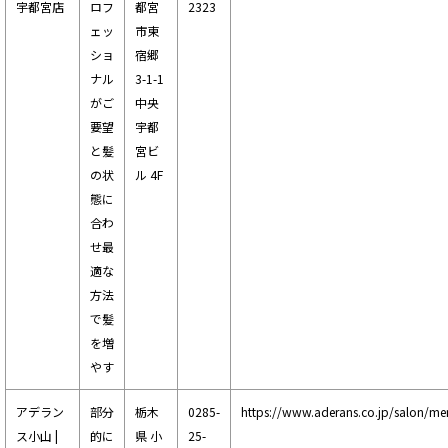
宇都宮店
ロフ
都宮
2323
ェッ
市東
ショ
宿郷
ナル
3-1-1
がご
中央
要望
宇都
と髪
宮ビ
の状
ル 4F
態に
合わ
せ最
適な
方法
で髪
を増
やす
アデラン
部分
栃木
0285-
https://www.aderans.co.jp/salon/men
ス小山 |
的に
県 小
25-