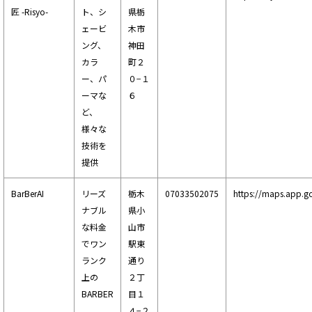
匠 -Risyo-
ト、シ
県栃
ェービ
木市
ング、
神田
カラ
町２
ー、パ
０−１
ーマな
６
ど、
様々な
技術を
提供
BarBerAI
リーズ
栃木
07033502075
https://maps.app.
ナブル
県小
な料金
山市
でワン
駅東
ランク
通り
上の
２丁
BARBER
目１
４−２