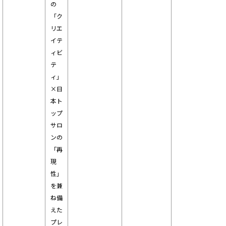
の
「ク
リエ
イテ
ィビ
テ
ィ」
×日
本ト
ップ
サロ
ンの
「再
現
性」
を兼
ね備
えた
プレ