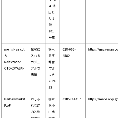
４ 池
田ビ
ル 1
階
101
号室
men’s Hair cut
気軽に
栃木
028-666-
https://miya-man.c
＆
入れる
県宇
4582
Relaxzation
カジュ
都宮
OTOKOYASAN
アルな
市さ
床屋
つき
2-19-
12
Barbersmarket
おしゃ
栃木
0285241417
https://maps.app.g
FtoF
れな店
県小
内と熟
山市
練の技
城東