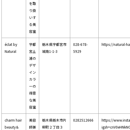
を取
り扱
いす
る美
容室
éclat by
宇都
栃木県宇都宮市
028-678-
https://natural-h
Natural
宮土
城南1-1-3
5929
浦の
デザ
イン
カラ
ーの
得意
な美
容室
charm hair
美容
栃木県栃木市片
0282512666
https://www.inst
beauty＆
師兼
柳町２丁目３
igsh=cnV0eHNkN