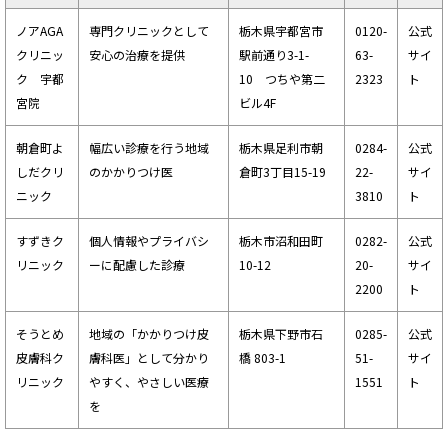
ノアAGA
専門クリニックとして
栃木県宇都宮市
0120-
公式
クリニッ
安心の治療を提供
駅前通り3-1-
63-
サイ
ク 宇都
10 つちや第二
2323
ト
宮院
ビル4F
朝倉町よ
幅広い診療を行う地域
栃木県足利市朝
0284-
公式
しだクリ
のかかりつけ医
倉町3丁目15-19
22-
サイ
ニック
3810
ト
すずきク
個人情報やプライバシ
栃木市沼和田町
0282-
公式
リニック
ーに配慮した診療
10-12
20-
サイ
2200
ト
そうとめ
地域の「かかりつけ皮
栃木県下野市石
0285-
公式
皮膚科ク
膚科医」として分かり
橋 803-1
51-
サイ
リニック
やすく、やさしい医療
1551
ト
を