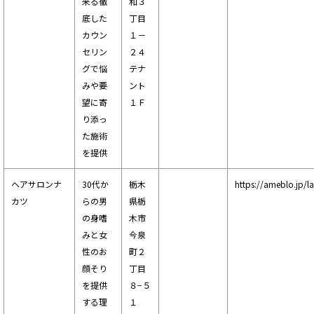
来る徹
和３
底した
丁目
カウン
１－
セリン
２４
グで悩
テナ
みや要
ント
望に寄
１Ｆ
り添っ
た施術
を提供
ヘアサロンナ
30代か
栃木
https://ameblo.jp/l
カツ
らの男
県栃
の身嗜
木市
みと女
今泉
性のお
町２
顔そり
丁目
を提供
８−５
する理
１