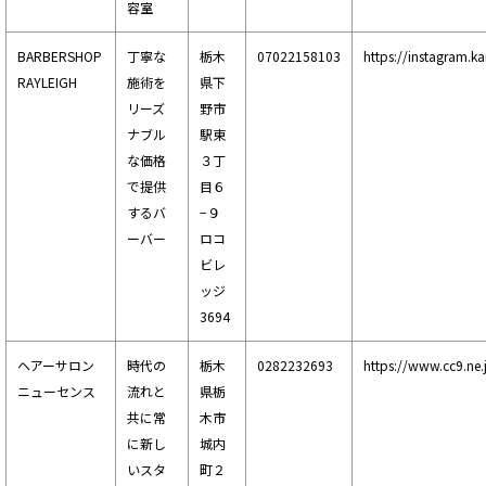
容室
BARBERSHOP
丁寧な
栃木
07022158103
https://instagram.k
RAYLEIGH
施術を
県下
リーズ
野市
ナブル
駅東
な価格
３丁
で提供
目６
するバ
−９
ーバー
ロコ
ビレ
ッジ
3694
ヘアーサロン
時代の
栃木
0282232693
https://www.cc9.ne
ニューセンス
流れと
県栃
共に常
木市
に新し
城内
いスタ
町２