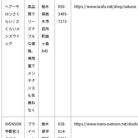
ヘアーサ
高品
栃木
050-
https://www.iwafu.net/shop/sakurai
ロンさく
質で
県栃
3495-
らい / さ
リー
木市
7273
くらいメ
ズナ
岩舟
ンズウイ
ブル
町曲
ッグ
な価
ヶ島
格、
845
専用
室で
メン
テナ
ンス
も気
兼ね
なく
SVENSON
プラ
栃木
028-
https://www.mens-svenson.net/studi
宇都宮ス
イベ
県宇
614-