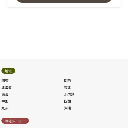
地域
関東
関西
北海道
東北
東海
北信越
中国
四国
九州
沖縄
薄毛メニュー