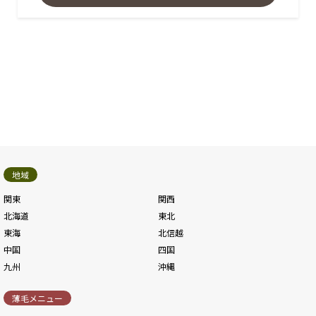
地域
関東
関西
北海道
東北
東海
北信越
中国
四国
九州
沖縄
薄毛メニュー