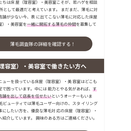
たちは床 屋（理容室）・美容室こそが、若ハゲを相談
場所として最適だと考えています。 まだまだ、薄毛に対
店舗が少ない今、表 に出てこない薄毛に対応した床屋
室）・美容室を
一緒に開拓する薄毛の仲間
を募集して
。
薄毛調査隊の詳細を確認する！
理容室）・美容室で働きたい方へ
ニューを扱っている床屋（理容室）・美 容室はどこも
足で困っています。中には 能力とやる気があれば、
す
店舗を出して店長を任せたい
というオーナーもいま
薄毛ビューティでは薄毛ユーザー向けの、スタ イリング
事にしたい方を、優良な薄毛対 応の床屋（理容室）・
へ紹介しています。 興味のある方はご連絡ください。