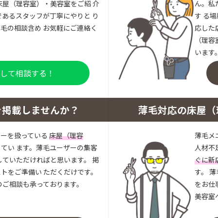
床屋（理容室）・美容室をご紹 介
ん。私
であるスタッフが丁寧にやりと り
す る
毛の相談含め お気軽にご連絡く
応した
（理容
います
登録して相談する！
を掲載しませんか？
薄毛対応の床屋（
ューを扱っている
床屋（理容
薄毛メ
してい ます。薄毛ユーザーの集客
人材不
していただければと思います。 掲
ぐに新
トをご準備い ただくだけです。
す。 
のご相談も承っております。
をお仕
美容室