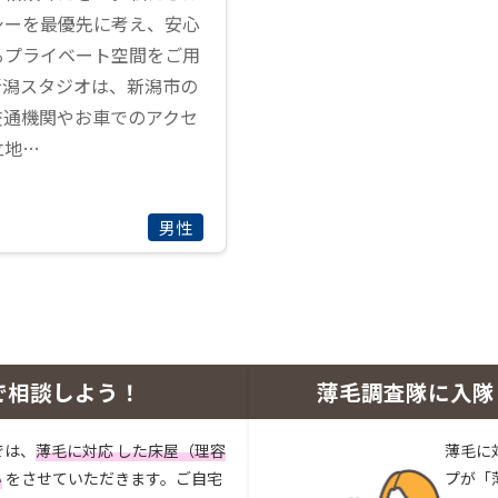
シーを最優先に考え、安心
るプライベート空間をご用
新潟スタジオは、新潟市の
交通機関やお車でのアクセ
立地…
男性
で相談しよう！
薄毛調査隊に入隊
では、
薄毛に対応 した床屋（理容
薄毛に
い
をさせていただきます。ご自宅
プが「