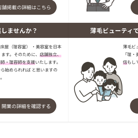
店舗掲載の詳細はこちら
業しませんか？
薄毛ビューティ
床屋（理容室） ・美容室を日本
薄毛ビ
 ます。そのために、
店舗独立、
「理・
容師・理容師を支援
いたします。
信
もし
ら始められれば と思いますの
い。
・開業の詳細を確認する