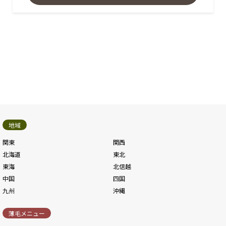
地域
関東
関西
北海道
東北
東海
北信越
中国
四国
九州
沖縄
薄毛メニュー