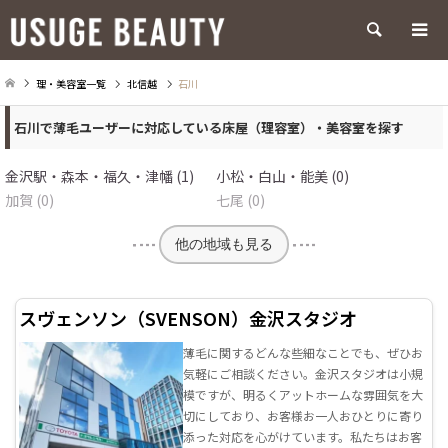
検索
理・美容室一覧
北信越
石川
石川で薄毛ユーザーに対応している床屋（理容室）・美容室を探す
金沢駅・森本・福久・津幡 (1)
小松・白山・能美 (0)
加賀 (0)
七尾 (0)
他の地域も見る
スヴェンソン（SVENSON）金沢スタジオ
薄毛に関するどんな些細なことでも、ぜひお
気軽にご相談ください。金沢スタジオは小規
模ですが、明るくアットホームな雰囲気を大
切にしており、お客様お一人おひとりに寄り
添った対応を心がけています。私たちはお客