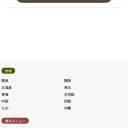
地域
関東
関西
北海道
東北
東海
北信越
中国
四国
九州
沖縄
薄毛メニュー